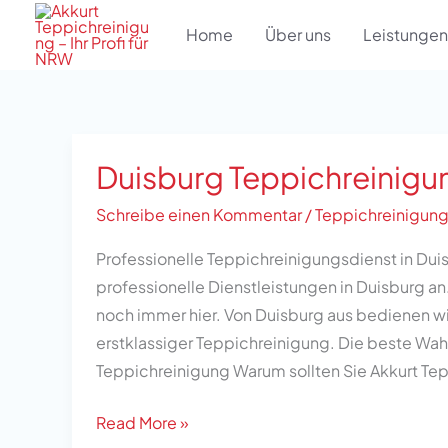
Zum
Home
Über uns
Leistungen
Inhalt
springen
Duisburg Teppichreinigu
Duisburg
Teppichreinigung
Schreibe einen Kommentar
/
Teppichreinigun
Professionelle Teppichreinigungsdienst in Dui
professionelle Dienstleistungen in Duisburg an
noch immer hier. Von Duisburg aus bedienen w
erstklassiger Teppichreinigung. Die beste Wahl
Teppichreinigung Warum sollten Sie Akkurt Tep
Read More »